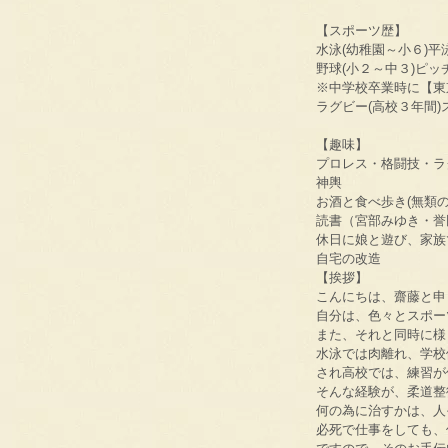
【スポーツ歴】
水泳(幼稚園～小６)平
野球(小２～中３)ピッ
※中学校卒業時に【東
ラグビー(高校３年間)
【趣味】
プロレス・格闘技・ラ
神輿
お酒と食べ歩き(無類
読書（宮部みゆき・誉
休日に娘と遊び、家族
自宅の改造
【挨拶】
こんにちは、齋藤と申し
自分は、色々とスポー
また、それと同時に様
水泳では肉離れ、学校
され高校では、練習が
そんな経験が、柔道整
何の為に治すかは、人
必死で仕事をしても、