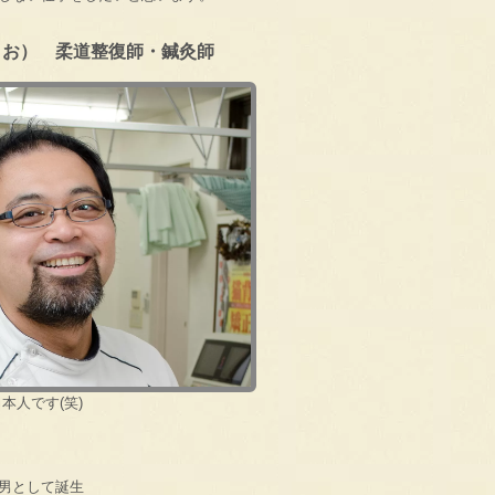
さお） 柔道整復師・鍼灸師
本人です(笑)
男として誕生