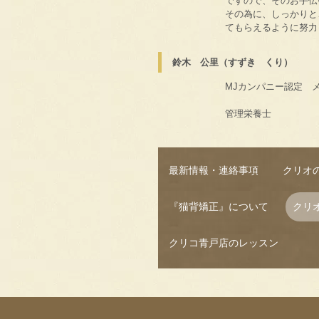
ですので、そのお手伝
その為に、しっかりと
てもらえるように努力
鈴木 公里（すずき くり）
MJカンパニー認定 
管理栄養士
最新情報・連絡事項
クリオ
『猫背矯正』について
クリ
クリコ青戸店のレッスン