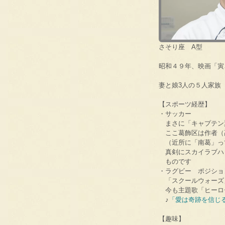
さそり座 A型
昭和４９年、映画「寅
妻と娘3人の５人家族
【スポーツ経歴】
・サッカー
まさに「キャプテン
ここ葛飾区は作者（
（近所に「南葛」っ
真剣にスカイラブハ
ものです
・ラグビー ポジショ
「スクールウォーズ
今も主題歌「ヒーロ
♪
「愛は奇跡を信じ
【趣味】