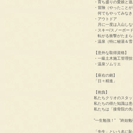
・育ち盛りの愛娘と遊
・冒険（やったことが
何でもやってみなき
・アウトドア
月に一度は入山しな
・スキー/スノーボー
転がる衝撃がたまら
・温泉（特に秘湯＆雪
【意外な取得資格】
・一級土木施工管理技
・温泉ソムリエ
【座右の銘】
「日々精進」
【抱負】
私たちクリオのスタッ
私たちの得た知識は患
私たちは「接骨院の先
”一生勉強！” ”終始勉強
「先生」という名に恥