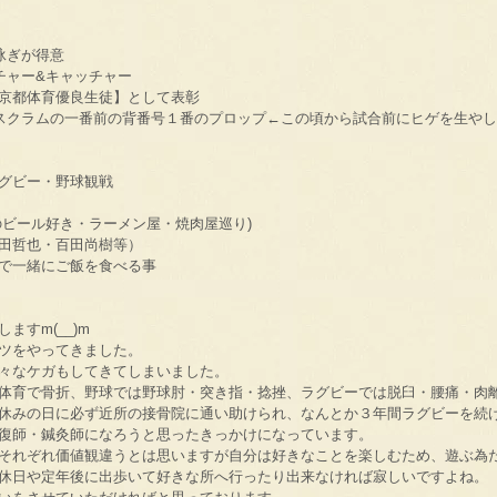
泳ぎが得意
チャー&キャッチャー
京都体育優良生徒】として表彰
スクラムの一番前の背番号１番のプロップ←この頃から試合前にヒゲを生やし始め
グビー・野球観戦
のビール好き・ラーメン屋・焼肉屋巡り)
田哲也・百田尚樹等）
で一緒にご飯を食べる事
ますm(__)m
ツをやってきました。
々なケガもしてきてしまいました。
体育で骨折、野球では野球肘・突き指・捻挫、ラグビーでは脱臼・腰痛・肉離れ・
休みの日に必ず近所の接骨院に通い助けられ、なんとか３年間ラグビーを続
復師・鍼灸師になろうと思ったきっかけになっています。
それぞれ価値観違うとは思いますが自分は好きなことを楽しむため、遊ぶ為
休日や定年後に出歩いて好きな所へ行ったり出来なければ寂しいですよね。