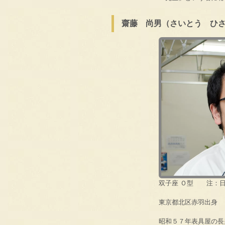
齋藤 尚男（さいとう ひ
双子座 Ｏ型 注：日
東京都北区赤羽出身
昭和５７年表具屋の長