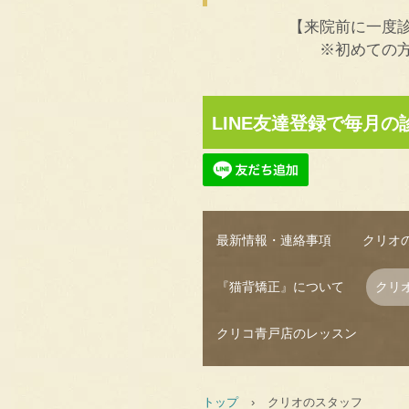
【来院前に一度診
※初めての方も
LINE友達登録で毎月
最新情報・連絡事項
クリオ
『猫背矯正』について
クリ
クリコ青戸店のレッスン
トップ
›
クリオのスタッフ