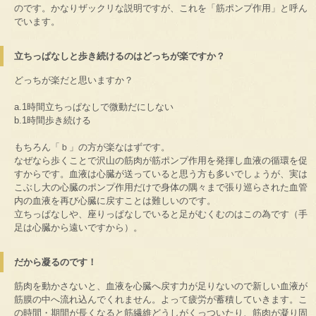
のです。かなりザックリな説明ですが、これを「筋ポンプ作用」と呼ん
でいます。
立ちっぱなしと歩き続けるのはどっちが楽ですか？
どっちが楽だと思いますか？
a.1時間立ちっぱなしで微動だにしない
b.1時間歩き続ける
もちろん「ｂ」の方が楽なはずです。
なぜなら歩くことで沢山の筋肉が筋ポンプ作用を発揮し血液の循環を促
すからです。血液は心臓が送っていると思う方も多いでしょうが、実は
こぶし大の心臓のポンプ作用だけで身体の隅々まで張り巡らされた血管
内の血液を再び心臓に戻すことは難しいのです。
立ちっぱなしや、座りっぱなしでいると足がむくむのはこの為です（手
足は心臓から遠いですから）。
だから凝るのです！
筋肉を動かさないと、血液を心臓へ戻す力が足りないので新しい血液が
筋膜の中へ流れ込んでくれません。よって疲労が蓄積していきます。こ
の時間・期間が長くなると筋繊維どうしがくっついたり、筋肉が凝り固