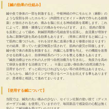
【鍼の効果の仕組み】
鍼や灸で身体の一部を刺激すると、中枢神経の中にモルヒネ（麻酔）の
ような役割を持ったホルモン（内因性オピオイド＝体内で作られる鎮痛
薬）が放出されるため、痛みを脳に伝える神経経路を遮断します。これ
によって、腰痛・膝痛などの痛みをやわらげます。 また、筋肉の緊張
を反射によって緩め、刺鍼部周囲の毛細血管を拡張し、血流量が増加す
る為に新陳代謝を高める効果もあります。（簡単に表現すると鍼によっ
て筋肉に傷つけられ、それを治す為に血液が集まり修復が始まります）
その結果、滞っていた疲労物質が流されて、筋肉の疲労が回復します。
鍼や灸で体の表面を刺激すると、内臓にも影響を与え、その機能を改善
させる効果もあり、自律神経系のバランスを整える働きもあります。
『鍼灸治療はそれぞれの人が持つ自然治癒力を引き出し、免疫力を高め
て病状を改善する治療法です。』 ※薬とは違い御自身の自然治癒力を
活用するので、ずっと続けなければならない等の依存性はありません。
こちらから、鍼のタイミングや受けるペースをお伝えする事もあります
が、患者様と相談して進めてまいります。
【使用する鍼について】
当院では、鍼先の丸い痛みの少ない、セイリン社製の使い捨て（ディス
ポーザブル鍼）を使用していますので、毎回新品で感染症の心配は無く
安心して鍼治療を受けていただけます。