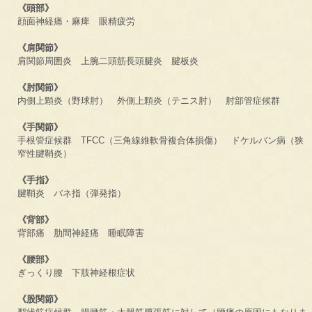
《頭部》
顔面神経痛・麻痺 眼精疲労
《肩関節》
肩関節周囲炎 上腕二頭筋長頭腱炎 腱板炎
《肘関節》
内側上顆炎（野球肘） 外側上顆炎（テニス肘） 肘部管症候群
《手関節》
手根管症候群 TFCC（三角線維軟骨複合体損傷） ドケルバン病（狭
窄性腱鞘炎）
《手指》
腱鞘炎 バネ指（弾発指）
《背部》
背部痛 肋間神経痛 睡眠障害
《腰部》
ぎっくり腰 下肢神経根症状
《股関節》