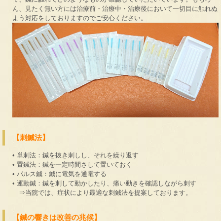
ん、見たく無い方には治療前・治療中・治療後において一切目に触れぬ
よう対応をしておりますのでご安心ください。
【刺鍼法】
• 単刺法：鍼を抜き刺しし、それを繰り返す
• 置鍼法：鍼を一定時間さして置いておく
• パルス鍼：鍼に電気を通電する
• 運動鍼：鍼を刺して動かしたり、痛い動きを確認しながら刺す
⇒当院では、症状により最適な刺鍼法を提案しております。
【鍼の響きは改善の兆候】