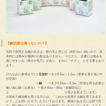
【鍼治療は痛くないの？】
当院で使用する鍼の太さは、髪の毛と同じ位（約0.2㎜）細いので、基
本的には痛みや傷跡の心配はありません。 ※ただし、皮膚には痛みを
感じやすい点（痛点や毛穴）があり、まれに「チクッ」とする事もあり
ます。
◎ちなみに参考までに•
注射針
⇒太さ0.5㎜～1.2㎜（液体を通す為に中
が空洞）
•
鍼
⇒太さ0.18㎜～0.3㎜（空洞を作る必要が
無い為に細く出来る） ⇒長さ40㎜～90㎜（刺鍼部位に
よ り長さを変えています）
※初めて鍼治療を受ける方には、「これから使用する鍼を見てみます
か？」とお伺いさせていただいております。興味のある方には目で見
て、鍼に触れてどのようなものか確認していただいています。もちろ