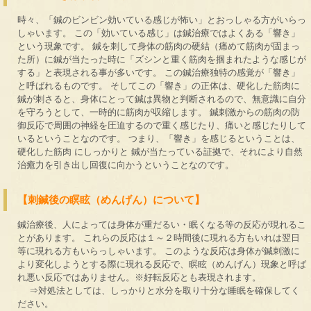
時々、「鍼のビンビン効いている感じが怖い」とおっしゃる方がいらっ
しゃいます。 この「効いている感じ」は鍼治療ではよくある「響き」
という現象です。 鍼を刺して身体の筋肉の硬結（痛めて筋肉が固まっ
た所）に鍼が当たった時に「ズシンと重く筋肉を掴まれたような感じが
する」と表現される事が多いです。 この鍼治療独特の感覚が「響き」
と呼ばれるものです。 そしてこの「響き」の正体は、硬化した筋肉に
鍼が刺さると、身体にとって鍼は異物と判断されるので、無意識に自分
を守ろうとして、一時的に筋肉が収縮します。 鍼刺激からの筋肉の防
御反応で周囲の神経を圧迫するので重く感じたり、痛いと感じたりして
いるということなのです。 つまり、「響き」を感じるということは、
硬化した筋肉 にしっかりと 鍼が当たっている証拠で、それにより自然
治癒力を引き出し回復に向かうということなのです。
【刺鍼後の瞑眩（めんげん）について】
鍼治療後、人によっては身体が重だるい・眠くなる等の反応が現れるこ
とがあります。 これらの反応は１～２時間後に現れる方もいれは翌日
等に現れる方もいらっしゃいます。 このような反応は身体が鍼刺激に
より変化しようとする際に現れる反応で、瞑眩（めんげん）現象と呼ば
れ悪い反応ではありません。※好転反応とも表現されます。
⇒対処法としては、しっかりと水分を取り十分な睡眠を確保してく
ださい。