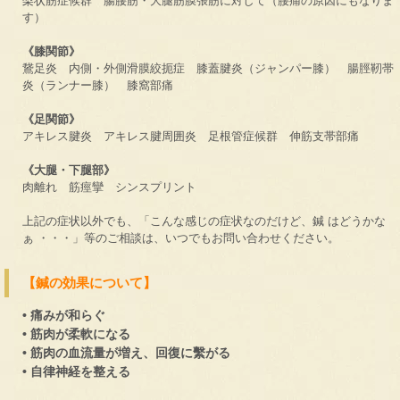
梨状筋症候群 腸腰筋・大腿筋膜張筋に対して（腰痛の原因にもなりま
す）
《膝関節》
鵞足炎 内側・外側滑膜絞扼症 膝蓋腱炎（ジャンパー膝） 腸脛靭帯
炎（ランナー膝） 膝窩部痛
《足関節》
アキレス腱炎 アキレス腱周囲炎 足根管症候群 伸筋支帯部痛
《大腿・下腿部》
肉離れ 筋痙攣 シンスプリント
上記の症状以外でも、「こんな感じの症状なのだけど、鍼 はどうかな
ぁ ・・・」等のご相談は、いつでもお問い合わせください。
【鍼の効果について】
• 痛みが和らぐ
• 筋肉が柔軟になる
• 筋肉の血流量が増え、回復に繫がる
• 自律神経を整える